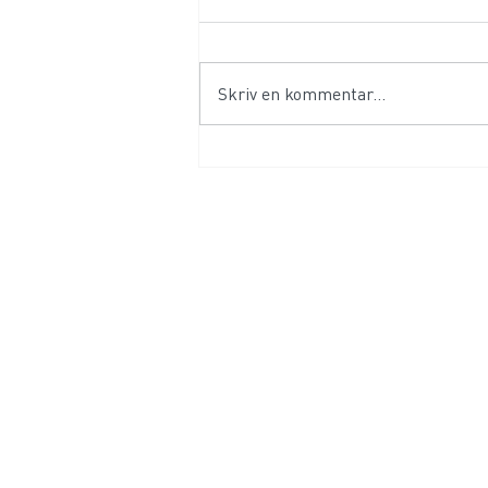
Skriv en kommentar...
Likheten mellan att spela på
roulette och att låta data ha
alla svar