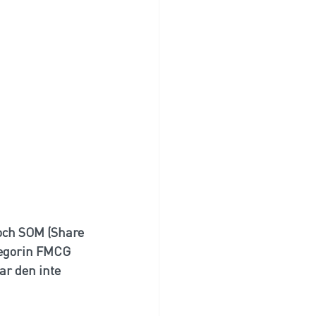
och SOM (Share 
tegorin FMCG 
r den inte 
 