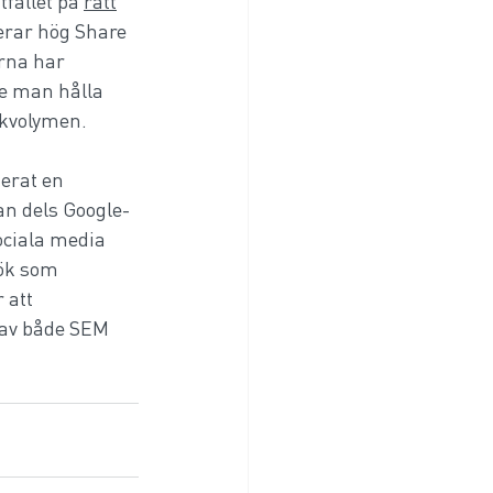
fallet på 
rätt
erar hög Share 
rna har 
te man hålla 
ökvolymen. 
uerat en 
an dels Google-
ociala media 
sök som 
 att 
 av både SEM 