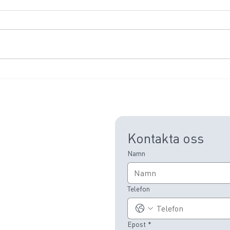
Är er webb anpassad för både
Vilk
SEO och AI-sök?
inom
Kontakta oss
Namn
Telefon
Epost
*