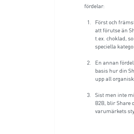
fördelar: 
Först och främst
att förutse än S
t.ex. choklad, 
speciella kategor
En annan fördel 
basis hur din Sh
upp all organiskt
Sist men inte m
B2B, blir Share 
varumärkets sty