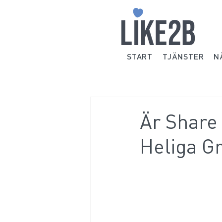
START
TJÄNSTER
N
Är Share
Heliga G