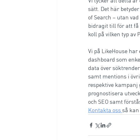
Vi tycker att detta ä
sätt. Det här betyder
of Search – utan va
bidragit till för at
koll på vilken typ a
Vi på LikeHouse har
dashboard som enkelt
data över söktrender
samt mentions i övrig
respektive kampanj ge
prognostisera utveck
och SEO samt förstås
Kontakta oss 
så kan