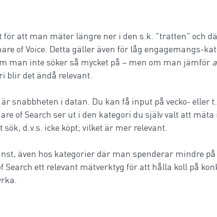
 för att man mäter längre ner i den s.k. "tratten" och d
hare of Voice. Detta gäller även för låg engagemangs-ka
som man inte söker så mycket på – men om man jämför 
a
i blir det ändå relevant.  
är snabbheten i datan. Du kan få input på vecko- eller t.
are of Search ser ut i den kategori du själv valt att mäta 
 sök, d.v.s. icke köpt; vilket är mer relevant.
inst, även hos kategorier där man spenderar mindre på 
of Search ett relevant mätverktyg för att hålla koll på ko
rka.  