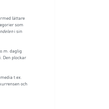
ärmed lättare 
tegorier som 
ndelen
 i sin 
o.m. daglig 
i. Den plockar 
media t.ex. 
nkurrensen och 