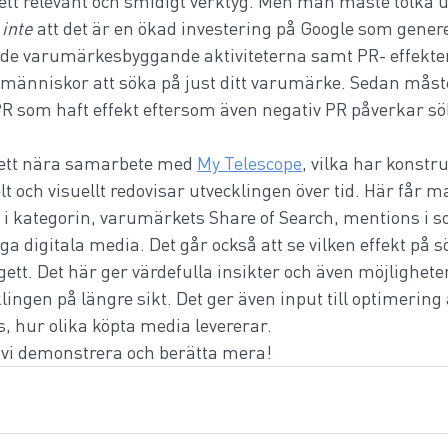
r ett relevant och smidigt verktyg. Men man måste tolka ut
 
inte
 att det är en ökad investering på Google som gener
d de varumärkesbyggande aktiviteterna samt PR- effekte
t få människor att söka på just ditt varumärke. Sedan mås
v PR som haft effekt eftersom även negativ PR påverkar s
 ett nära samarbete med 
My Telescope
, vilka har konstr
 och visuellt redovisar utvecklingen över tid. Här får m
 i kategorin, varumärkets Share of Search, mentions i s
a digitala media. Det går också att se vilken effekt på 
tt. Det här ger värdefulla insikter och även möjligheter
lingen på längre sikt. Det ger även input till optimering
, hur olika köpta media levererar. 
 vi demonstrera och berätta mera!