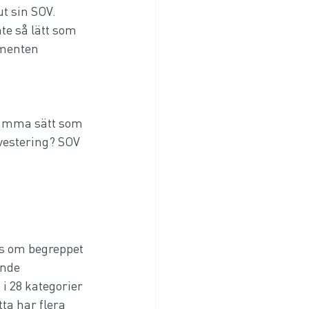
t sin SOV. 
te så lätt som 
menten 
samma sätt som 
nvestering? SOV 
as om begreppet 
nde 
 28 kategorier 
ta har flera 