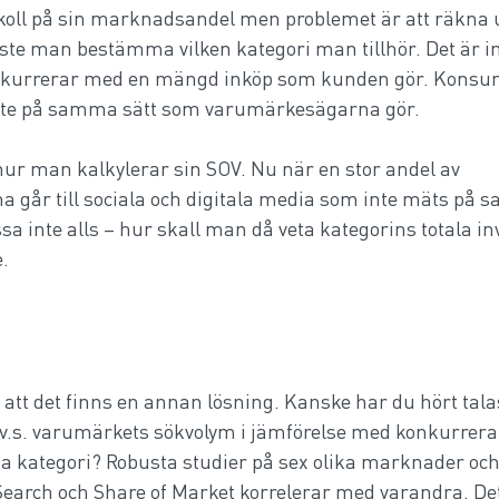
 koll på sin marknadsandel men problemet är att räkna u
te man bestämma vilken kategori man tillhör. Det är in
onkurrerar med en mängd inköp som kunden gör. Konsu
inte på samma sätt som varumärkesägarna gör. 
ur man kalkylerar sin SOV. Nu när en stor andel av 
 går till sociala och digitala media som inte mäts på 
sa inte alls – hur skall man då veta kategorins totala i
. 
att det finns en annan lösning. Kanske har du hört tal
.v.s. varumärkets sökvolym i jämförelse med konkurrera
kategori? Robusta studier på sex olika marknader och i
 Search och Share of Market korrelerar med varandra. Det